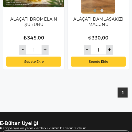
ALAÇATI BROMELAİN
ALAÇATI DAMLASAKIZI
ŞURUBU
MACUNU
₺345,00
₺330,00
Sepete Ekle
Sepete Ekle
1
E-Bülten Üyeliği
Kampanya ve yeniliklerden ilk sizin haberiniz olsun